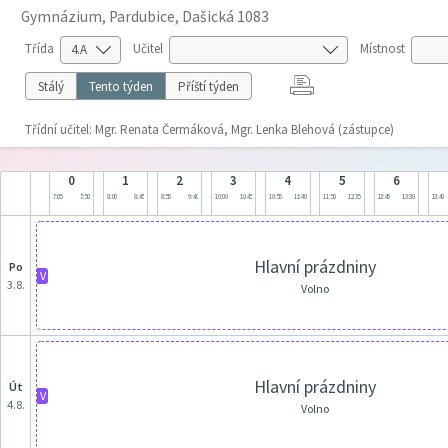
Gymnázium, Pardubice, Dašická 1083
Třída
Učitel
Místnost
Stálý
Tento týden
Příští týden
Třídní učitel: Mgr. Renata Čermáková, Mgr. Lenka Blehová (zástupce)
0
1
2
3
4
5
6
7:05
7:50
8:00
8:45
8:55
9:40
10:00
10:45
10:55
11:40
11:50
12:35
12:45
13:30
13:40
Hlavní prázdniny
po
V
3.8.
Volno
Hlavní prázdniny
út
V
4.8.
Volno