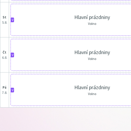
Hlavní prázdniny
st
V
5.8.
Volno
Hlavní prázdniny
čt
V
6.8.
Volno
Hlavní prázdniny
pá
V
7.8.
Volno