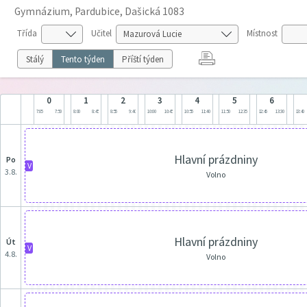
Gymnázium, Pardubice, Dašická 1083
Třída
Učitel
Místnost
Stálý
Tento týden
Příští týden
0
1
2
3
4
5
6
7:05
7:50
8:00
8:45
8:55
9:40
10:00
10:45
10:55
11:40
11:50
12:35
12:45
13:30
13:40
Hlavní prázdniny
po
V
3.8.
Volno
Hlavní prázdniny
út
V
4.8.
Volno