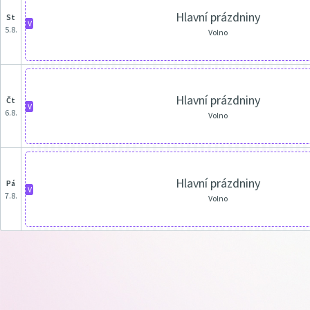
Hlavní prázdniny
st
V
5.8.
Volno
Hlavní prázdniny
čt
V
6.8.
Volno
Hlavní prázdniny
pá
V
7.8.
Volno