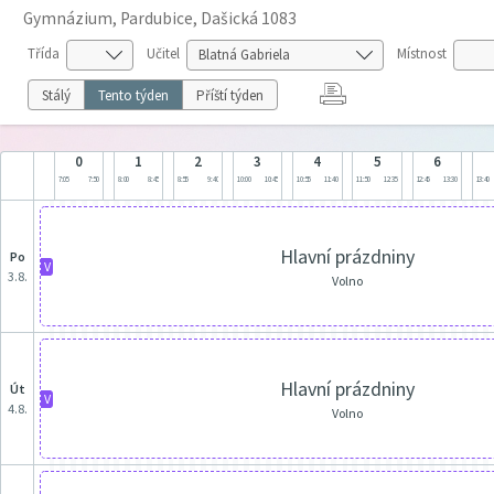
Gymnázium, Pardubice, Dašická 1083
Třída
Učitel
Místnost
Stálý
Tento týden
Příští týden
0
1
2
3
4
5
6
7:05
7:50
8:00
8:45
8:55
9:40
10:00
10:45
10:55
11:40
11:50
12:35
12:45
13:30
13:40
Hlavní prázdniny
po
V
3.8.
Volno
Hlavní prázdniny
út
V
4.8.
Volno