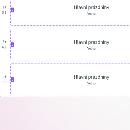
Hlavní prázdniny
st
V
5.8.
Volno
Hlavní prázdniny
čt
V
6.8.
Volno
Hlavní prázdniny
pá
V
7.8.
Volno