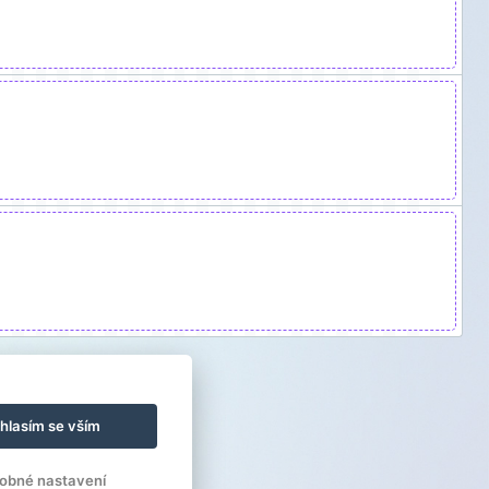
hlasím se vším
obné nastavení