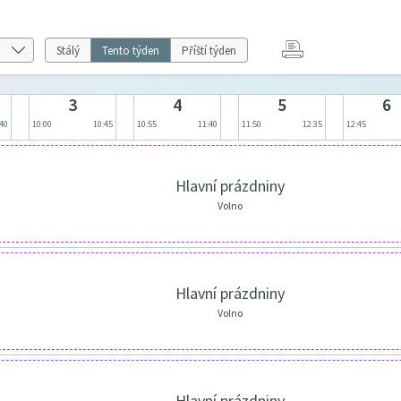
Stálý
Tento týden
Příští týden
3
4
5
6
:40
10:00
10:45
10:55
11:40
11:50
12:35
12:45
Hlavní prázdniny
Volno
Hlavní prázdniny
Volno
Hlavní prázdniny