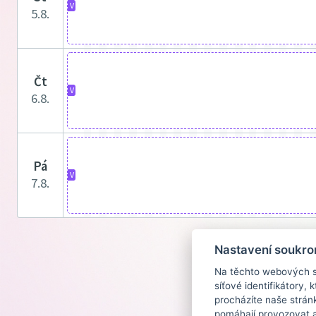
V
5.8.
čt
V
6.8.
pá
V
7.8.
Nastavení soukro
Na těchto webových st
síťové identifikátory,
procházíte naše strán
pomáhají provozovat a 