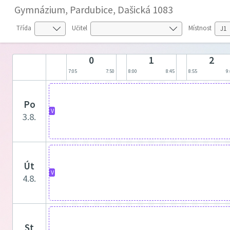
Gymnázium, Pardubice, Dašická 1083
Třída
Učitel
Místnost
0
1
2
7:05
7:50
8:00
8:45
8:55
9
po
V
3.8.
út
V
4.8.
st