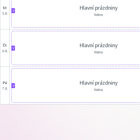
Hlavní prázdniny
st
V
5.8.
Volno
Hlavní prázdniny
čt
V
6.8.
Volno
Hlavní prázdniny
pá
V
7.8.
Volno