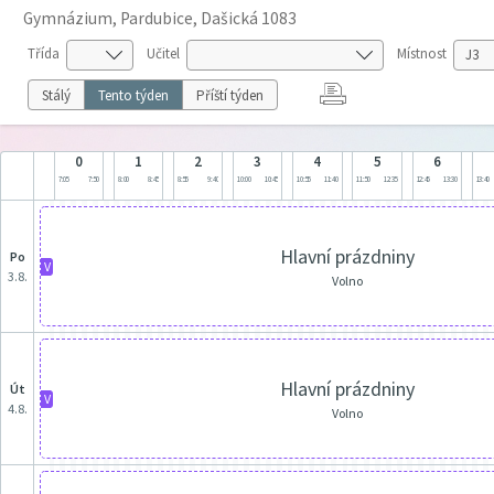
Gymnázium, Pardubice, Dašická 1083
Třída
Učitel
Místnost
Stálý
Tento týden
Příští týden
0
1
2
3
4
5
6
7:05
7:50
8:00
8:45
8:55
9:40
10:00
10:45
10:55
11:40
11:50
12:35
12:45
13:30
13:40
Hlavní prázdniny
po
V
3.8.
Volno
Hlavní prázdniny
út
V
4.8.
Volno