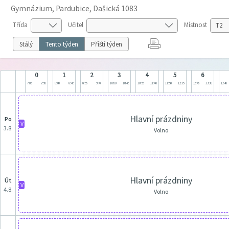
Gymnázium, Pardubice, Dašická 1083
Třída
Učitel
Místnost
Stálý
Tento týden
Příští týden
0
1
2
3
4
5
6
7:05
7:50
8:00
8:45
8:55
9:40
10:00
10:45
10:55
11:40
11:50
12:35
12:45
13:30
13:40
Hlavní prázdniny
po
V
3.8.
Volno
Hlavní prázdniny
út
V
4.8.
Volno