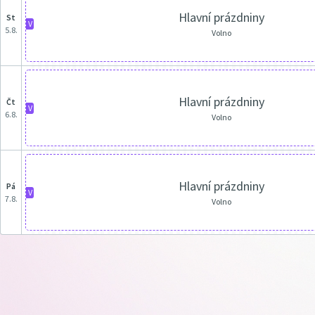
Hlavní prázdniny
st
V
5.8.
Volno
Hlavní prázdniny
čt
V
6.8.
Volno
Hlavní prázdniny
pá
V
7.8.
Volno