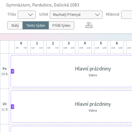
Gymnázium, Pardubice, Dašická 1083
Třída
Učitel
Místnost
Stálý
Tento týden
Příští týden
0
1
2
3
4
5
6
7:05
7:50
8:00
8:45
8:55
9:40
10:00
10:45
10:55
11:40
11:50
12:35
12:45
13:30
13:40
Hlavní prázdniny
po
V
10.8.
Volno
Hlavní prázdniny
út
V
11.8.
Volno