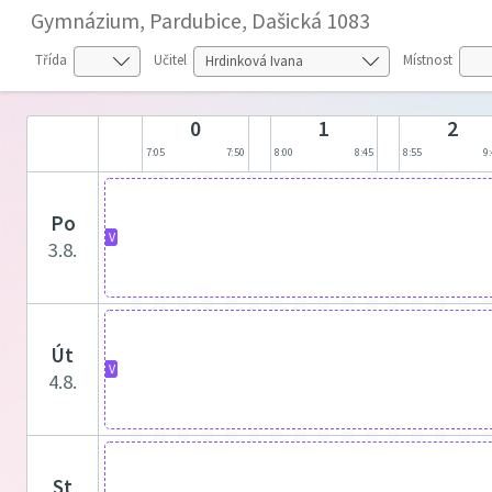
Gymnázium, Pardubice, Dašická 1083
Třída
Učitel
Místnost
0
1
2
7:05
7:50
8:00
8:45
8:55
9
po
V
3.8.
út
V
4.8.
st