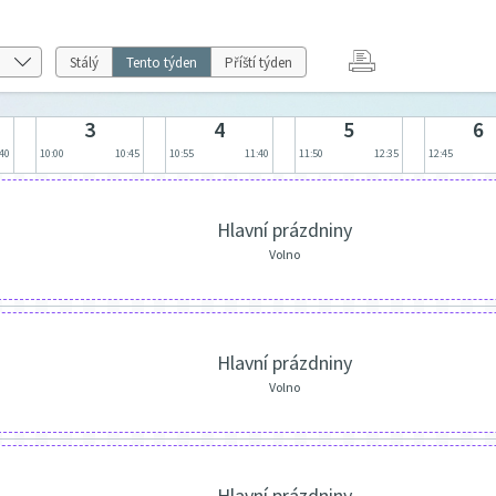
Stálý
Tento týden
Příští týden
3
4
5
6
:40
10:00
10:45
10:55
11:40
11:50
12:35
12:45
Hlavní prázdniny
Volno
Hlavní prázdniny
Volno
Hlavní prázdniny