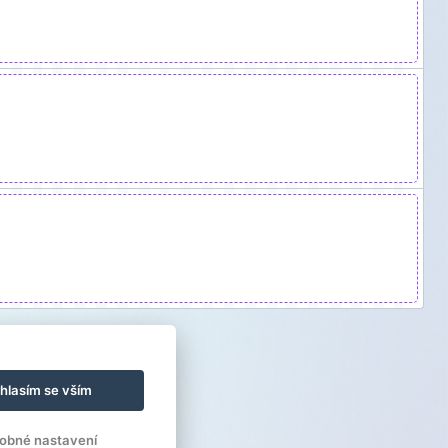
hlasím se vším
obné nastavení