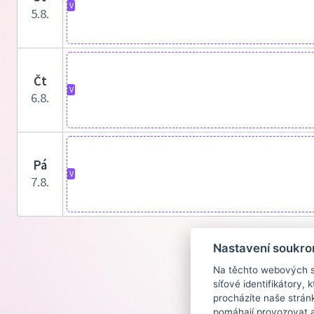
V
5.8.
čt
V
6.8.
pá
V
7.8.
Nastavení soukro
Na těchto webových st
síťové identifikátory,
procházíte naše strán
pomáhají provozovat a 