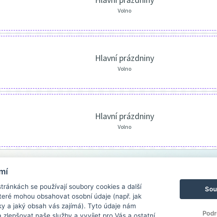
Volno
Hlavní prázdniny
Volno
Hlavní prázdniny
Volno
mí
ránkách se používají soubory cookies a další
Sou
 které mohou obsahovat osobní údaje (např. jak
ky a jaký obsah vás zajímá). Tyto údaje nám
Podr
zlepšovat naše služby a vyvíjet pro Vás a ostatní