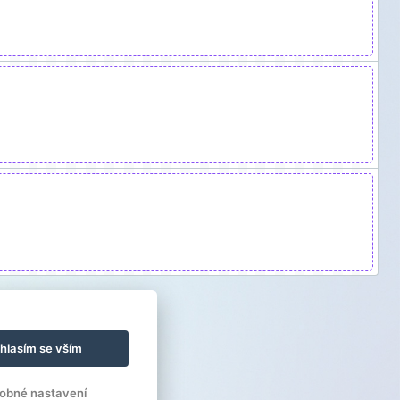
hlasím se vším
obné nastavení