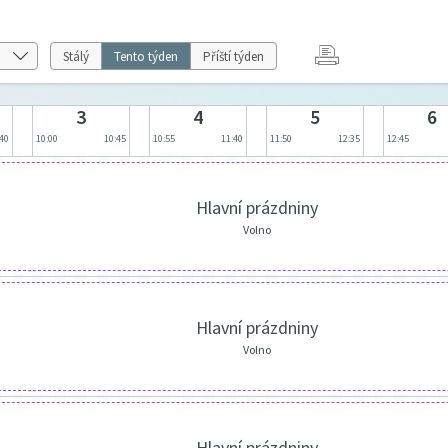
Stálý
Tento týden
Příští týden
3
4
5
6
:40
10:00
10:45
10:55
11:40
11:50
12:35
12:45
Hlavní prázdniny
Volno
Hlavní prázdniny
Volno
Hlavní prázdniny