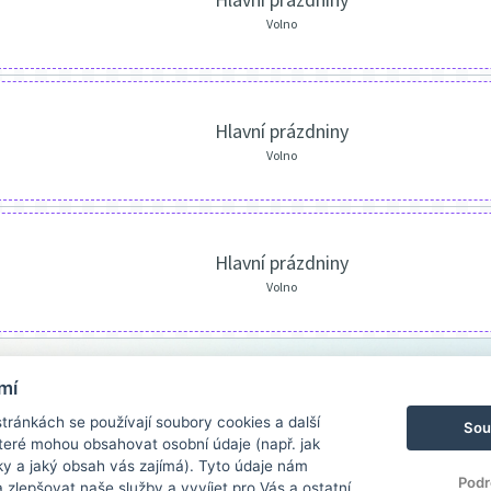
Volno
Hlavní prázdniny
Volno
Hlavní prázdniny
Volno
mí
ránkách se používají soubory cookies a další
Sou
 které mohou obsahovat osobní údaje (např. jak
ky a jaký obsah vás zajímá). Tyto údaje nám
Podr
zlepšovat naše služby a vyvíjet pro Vás a ostatní