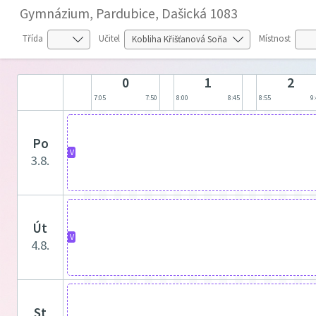
Gymnázium, Pardubice, Dašická 1083
Třída
Učitel
Místnost
0
1
2
7:05
7:50
8:00
8:45
8:55
9
po
V
3.8.
út
V
4.8.
st